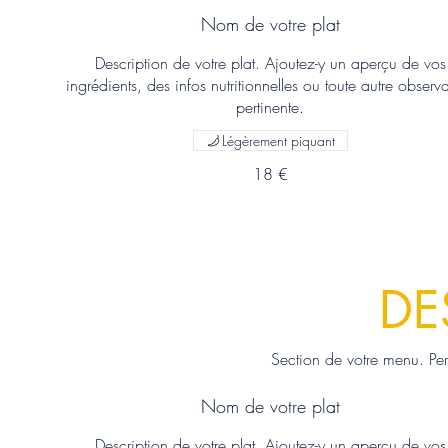
Nom de votre plat
Description de votre plat. Ajoutez-y un aperçu de vos
ingrédients, des infos nutritionnelles ou toute autre observ
pertinente.
Légèrement piquant
18 €
DE
Section de votre menu. Pe
Nom de votre plat
Description de votre plat. Ajoutez-y un aperçu de vos